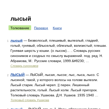
лысый
Толкование
Перевод
Книги
лысый
— Безволосый, плешивый, вылезлый, гладкий,
1
голый, гунявый, облыселый, облезлый, взлизистый; плешак.
Гунявая шерсть у кошки. (о лысом)... .. Словарь русских
синонимов и сходных по смыслу выражений. под. ред. Н.
Абрамова, М.: Русские словари, 1999.&#8230; …
Словарь синонимов
ЛЫСЫЙ
— ЛЫСЫЙ, лысая, лысое; лыс, лыса, лысо. С
2
лысиной; такой, у которого волосы на голове вылезли.
Лысый старик. Лысый череп. || перен. Лишенный
растительности, голый. Лысый холм. Лысый пригорок.
Толковый словарь Ушакова. Д.Н. Ушаков. 1935 1940 …
Толковый словарь Ушакова