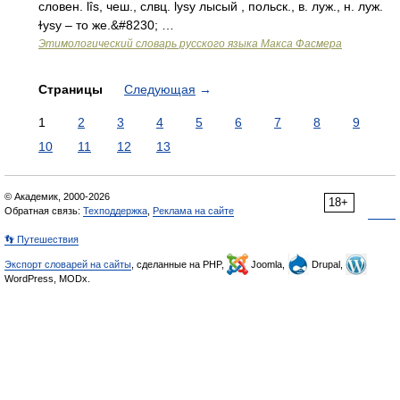
словен. lîs, чеш., слвц. lysy лысый , польск., в. луж., н. луж.
ɫуsу – то же.&#8230; …
Этимологический словарь русского языка Макса Фасмера
Страницы
Следующая
→
1
2
3
4
5
6
7
8
9
10
11
12
13
© Академик, 2000-2026
18+
Обратная связь:
Техподдержка
,
Реклама на сайте
👣 Путешествия
Экспорт словарей на сайты
, сделанные на PHP,
Joomla,
Drupal,
WordPress, MODx.