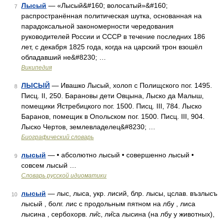
Лысый
— «Лысый&#160; волосатый»&#160;
7
распространённая политическая шутка, основанная на
парадоксальной закономерности чередования
руководителей России и СССР в течение последних 186
лет, с декабря 1825 года, когда на царский трон взошёл
обладавший не&#8230; …
Википедия
ЛЫСЫЙ
— Ивашко Лысый, холоп с Полищского пог. 1495.
8
Писц. II, 250. Барановы дети Овцына, Лыско да Малыш,
помещики Ястребицкого пог. 1500. Писц. III, 784. Лыско
Баранов, помещик в Опольском пог. 1500. Писц. III, 904.
Лыско Чертов, землевладелец&#8230; …
Биографический словарь
лысый
— • абсолютно лысый • совершенно лысый •
9
совсем лысый …
Словарь русской идиоматики
лысый
— лыс, лыса, укр. лисий, блр. лысы, цслав. възлысъ
10
лысый , болг. лис с продольным пятном на лбу , лиса
лысина , сербохорв. ли̏с, ли̏са лысина (на лбу у животных),