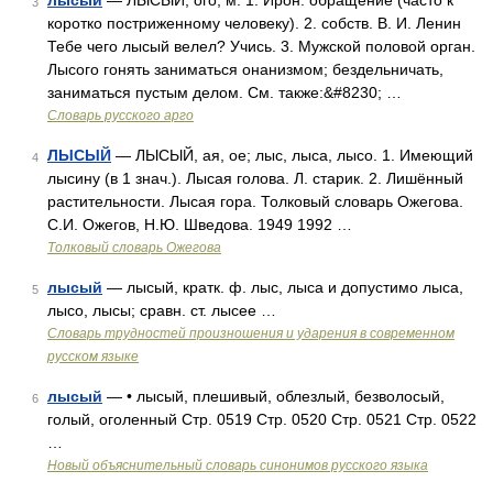
лысый
— ЛЫСЫЙ, ого, м. 1. Ирон. обращение (часто к
3
коротко постриженному человеку). 2. собств. В. И. Ленин
Тебе чего лысый велел? Учись. 3. Мужской половой орган.
Лысого гонять заниматься онанизмом; бездельничать,
заниматься пустым делом. См. также:&#8230; …
Словарь русского арго
ЛЫСЫЙ
— ЛЫСЫЙ, ая, ое; лыс, лыса, лысо. 1. Имеющий
4
лысину (в 1 знач.). Лысая голова. Л. старик. 2. Лишённый
растительности. Лысая гора. Толковый словарь Ожегова.
С.И. Ожегов, Н.Ю. Шведова. 1949 1992 …
Толковый словарь Ожегова
лысый
— лысый, кратк. ф. лыс, лыса и допустимо лыса,
5
лысо, лысы; сравн. ст. лысее …
Словарь трудностей произношения и ударения в современном
русском языке
лысый
— • лысый, плешивый, облезлый, безволосый,
6
голый, оголенный Стр. 0519 Стр. 0520 Стр. 0521 Стр. 0522
…
Новый объяснительный словарь синонимов русского языка